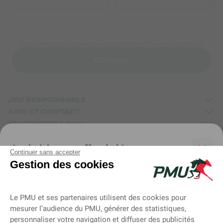
En cliquant sur “Continuer”, je certifie résider en France ou à Monaco.
Continuer
JEU RESPONSABLE
AIDE ET CONTACT
L'ENTREPRISE PMU
INFOS LÉGALES ET COOKIES
Je choisis mon offre de bienvenue
Continuer sans accepter
Gestion des cookies
Offre Hippique
Le PMU et ses partenaires utilisent des cookies pour
JUSQU’À 100 € DE BONUS*
mesurer l’audience du PMU, générer des statistiques,
En Tickets Hippique + 10 Tickets e-Quinté+® option Max
personnaliser votre navigation et diffuser des publicités