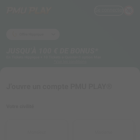
Se connecter
Offre Hippique
JUSQU’À 100 € DE BONUS*
En Tickets Hippique + 10 Tickets e-Quinté+® option Max
*Voir les conditions
J’ouvre un compte PMU PLAY®
Votre civilité
Monsieur
Madame